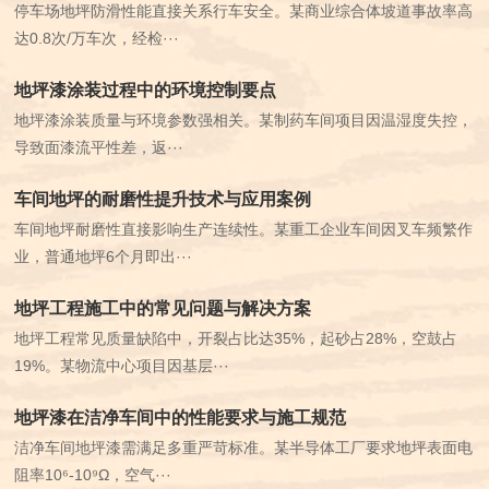
停车场地坪防滑性能直接关系行车安全。某商业综合体坡道事故率高
达0.8次/万车次，经检···
地坪漆涂装过程中的环境控制要点
地坪漆涂装质量与环境参数强相关。某制药车间项目因温湿度失控，
导致面漆流平性差，返···
车间地坪的耐磨性提升技术与应用案例
车间地坪耐磨性直接影响生产连续性。某重工企业车间因叉车频繁作
业，普通地坪6个月即出···
地坪工程施工中的常见问题与解决方案
地坪工程常见质量缺陷中，开裂占比达35%，起砂占28%，空鼓占
19%。某物流中心项目因基层···
地坪漆在洁净车间中的性能要求与施工规范
洁净车间地坪漆需满足多重严苛标准。某半导体工厂要求地坪表面电
阻率10⁶-10⁹Ω，空气···