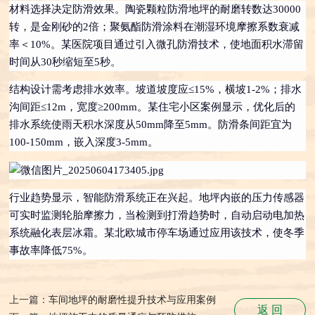
材料选择决定防滑效果。陶瓷颗粒防滑地坪的耐磨转数达30000
转，是金刚砂的2倍；聚氨酯防滑涂料在潮湿环境摩擦系数衰减
率＜10%。某医院项目通过引入微孔防滑技术，使地面积水滞留
时间从30秒缩短至5秒。
结构设计需考虑排水效率。坡道坡度应≤15%，横坡1-2%；排水
沟间距≤12m，宽度≥200mm。某住宅小区案例显示，优化后的
排水系统使雨天积水深度从50mm降至5mm。防滑条间距宜为
100-150mm，嵌入深度3-5mm。
行业趋势显示，智能防滑系统正在兴起。地坪内嵌的压力传感器
可实时监测轮胎摩擦力，当检测到打滑趋势时，自动启动电加热
系统融化表层冰霜。某北欧城市停车场通过应用该技术，使冬季
事故率降低75%。
上一篇：
车间地坪的耐磨性提升技术与应用案例
返 回